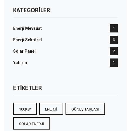
KATEGORILER
Enerji Mevzuat
1
Enerji Sektörel
3
Solar Panel
2
Yatırım
1
ETIKETLER
100KW
ENERJI
GÜNEŞ TARLASI
SOLAR ENERJI